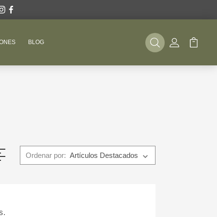
ONES
BLOG
Buscar
Mi Cuenta
Mi Carr
Ordenar por:
s.