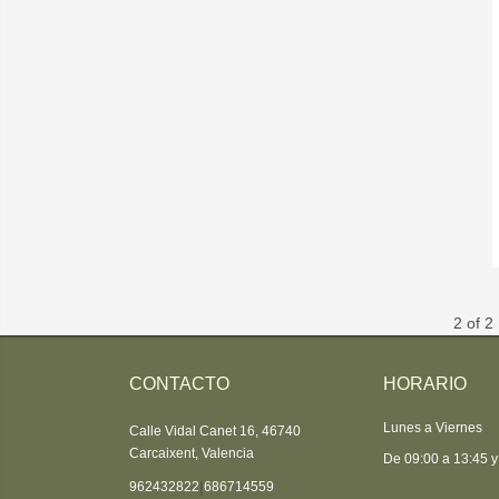
2 of 2
CONTACTO
HORARIO
Lunes a Viernes
Calle Vidal Canet 16, 46740
Carcaixent, Valencia
De 09:00 a 13:45 y
|
962432822
686714559