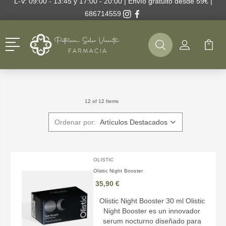
L-V: 09:00 - 13:45 y 17:00 - 20:00 | Envío gratuito desde 59€ |
686714559
Menú
Buscar
Mi Cuenta
Mi Ca
Buscar
12 of 12 Items
Ordenar por:
OLISTIC
Olistic Night Booster
35,90 €
Olistic Night Booster 30 ml Olistic
Night Booster es un innovador
serum nocturno diseñado para