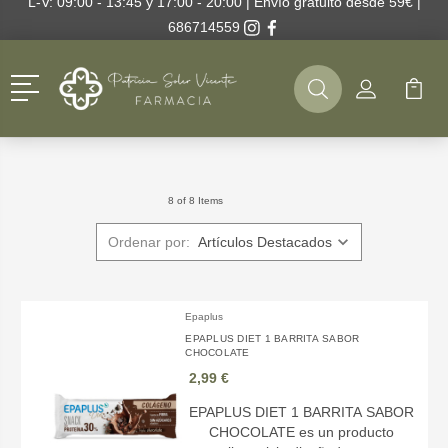
L-V: 09:00 - 13:45 y 17:00 - 20:00 | Envío gratuito desde 59€ |
686714559
Menú
Buscar
Mi Cuenta
Mi Ca
Buscar
8 of 8 Items
Ordenar por:
Epaplus
EPAPLUS DIET 1 BARRITA SABOR
CHOCOLATE
2,99 €
EPAPLUS DIET 1 BARRITA SABOR
CHOCOLATE es un producto