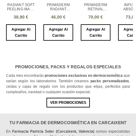
RADIANT SOFT
PRIMADERM
PRIMADERM
INFUS
PEELING MASK
RADIANT
RETINAL
ABSOL
1 TARRO 50 ml
ADVANCED
RENEWAL 0.3%
EXO-PEP
38,90 €
46,00 €
70,00 €
73,0
SERUM
GROWTH
ARTURO
FACTOR
PEPTIDE
Agregar Al
Agregar Al
Agregar Al
Agrega
SERUM 1
ENVASE 30 ml
Carrito
Carrito
Carrito
Carri
PROMOCIONES, PACKS Y REGALOS ESPECIALES
Cada mes encontrarás
promociones exclusivas en dermocosmética
que
varían según los laboratorios. También creamos
packs personalizados
,
cestas y cajas de regalo con los productos que elijas, perfectos para
cumpleaños, navidad o cualquier ocasión especial.
VER PROMOCIONES
TU FARMACIA DE DERMOCOSMÉTICA EN CARCAIXENT
En
Farmacia Patricia Soler (Carcaixent, Valencia)
somos especialistas