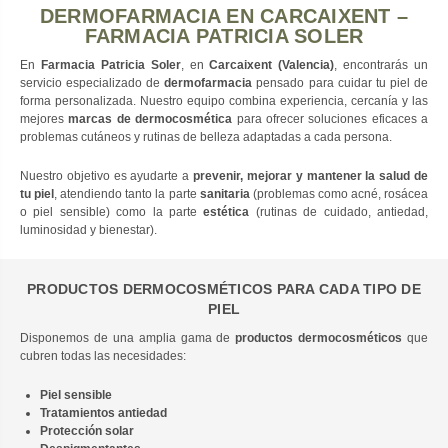
DERMOFARMACIA EN CARCAIXENT –
FARMACIA PATRICIA SOLER
En
Farmacia Patricia Soler
, en
Carcaixent (Valencia)
, encontrarás un
servicio especializado de
dermofarmacia
pensado para cuidar tu piel de
forma personalizada. Nuestro equipo combina experiencia, cercanía y las
mejores
marcas de dermocosmética
para ofrecer soluciones eficaces a
problemas cutáneos y rutinas de belleza adaptadas a cada persona.
Nuestro objetivo es ayudarte a
prevenir, mejorar y mantener la salud de
tu piel
, atendiendo tanto la parte
sanitaria
(problemas como acné, rosácea
o piel sensible) como la parte
estética
(rutinas de cuidado, antiedad,
luminosidad y bienestar).
PRODUCTOS DERMOCOSMÉTICOS PARA CADA TIPO DE
PIEL
Disponemos de una amplia gama de
productos dermocosméticos
que
cubren todas las necesidades:
Piel sensible
Tratamientos antiedad
Protección solar