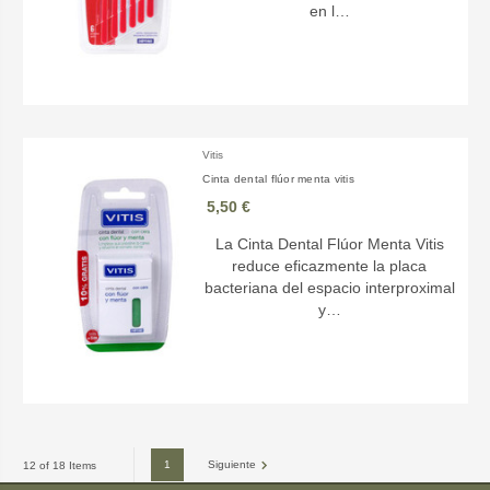
en l…
Vitis
Cinta dental flúor menta vitis
5,50 €
La Cinta Dental Flúor Menta Vitis
reduce eficazmente la placa
bacteriana del espacio interproximal
y…
1
Siguiente
12 of 18 Items