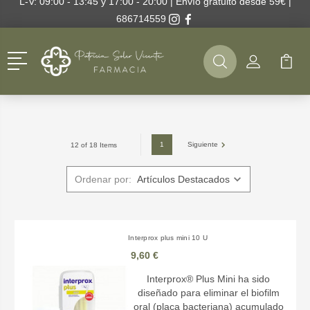
L-V: 09:00 - 13:45 y 17:00 - 20:00 | Envío gratuito desde 59€ |
686714559
Menú
Buscar
Mi Cuenta
Mi Ca
Buscar
1
Siguiente
12 of 18 Items
Ordenar por:
Interprox plus mini 10 U
9,60 €
Interprox® Plus Mini ha sido
diseñado para eliminar el biofilm
oral (placa bacteriana) acumulado