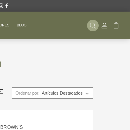
ONES
BLOG
Buscar
Mi Cuenta
Mi Carr
N
Ordenar por:
 BROWN'S